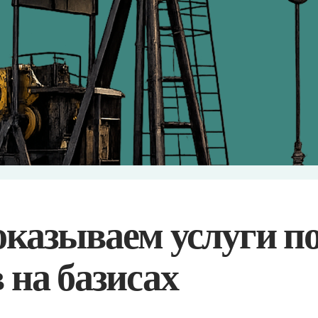
зываем услуги по пок
а базисах
Железнодорожным
транспортом
я
ст. Дземги
ст. Хабаровск
аговещенск)
ст. Ангарск
ст. Новая Еловка