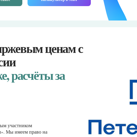
евым ценам с
расчёты за
стником
меем право на
ридическим, а также
ских компаний на
оперативно получают
иржевых торгов.