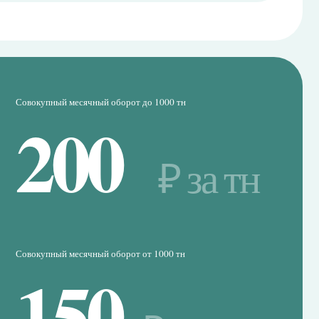
сячный оборот от 1000 тн
50
₽ за тн
аны с учетом НДС. Все тарифы за исключением
ате биржевых и клиринговых сборов