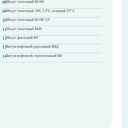
сячный оборот до 1000 тн
00
₽ за тн