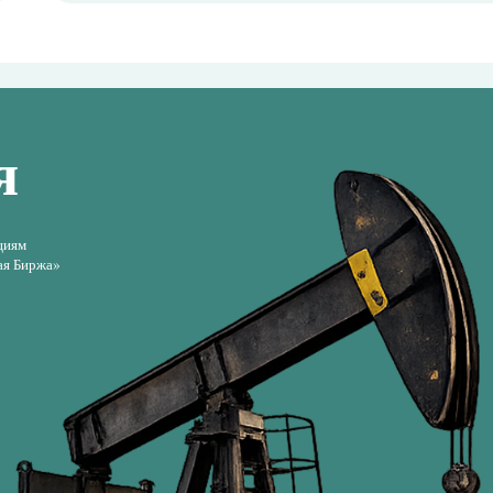
Совокупный ме
1
Все тарифы указ
расходов по опл