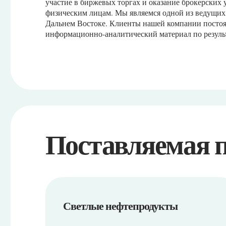
Поставляемая пр
Светлые нефтепродукты
01
Топливо дизельное ДТ-З-К5
02
Топливо дизельное ДТ-Л-К5
03
Бензин (АИ-80-К5)
04
Бензин (АИ-92-К5)
05
Бензин (АИ-95-К5)
06
Бензин (АИ-98-К5)
07
Бензин (АИ-100-К5)