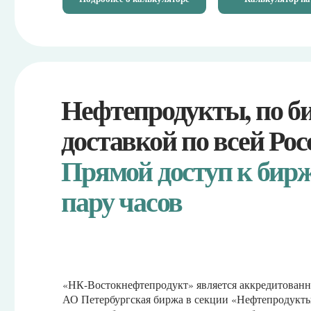
Нефтепродукты, по бирж
доставкой по всей России
Прямой доступ к бирже, 
пару часов
«НК-Востокнефтепродукт» является аккредитованным уча
АО Петербургская биржа в секции «Нефтепродукты». Мы и
участие в биржевых торгах и оказание брокерских услуг ю
физическим лицам. Мы являемся одной из ведущих брокер
Дальнем Востоке. Клиенты нашей компании постоянно и 
информационно-аналитический материал по результатам б