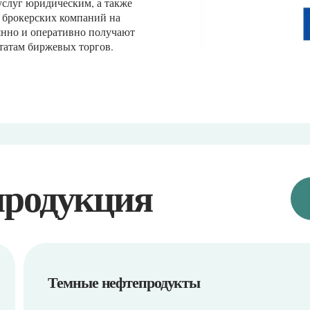
одукция
Темные нефтепродукты
01
08
Мазут топочный М100
Мазут топочн
02
09
Мазут топочный М100 0,5 малозольный
Мазут топочны
03
10
Мазут топочный М100 1,0 малозольный
Мазут топочн
04
11
Мазут топочный М100 1,5 малозольный
Мазут топочн
05
12
Мазут флотски
Мазут топочный 100 2,00%, малозольный, 25° С
06
13
Мазут топочный М100 2,5 малозольный
Битум нефтян
07
14
Мазут топочный М100 3,0 зольный
Битум нефтяно