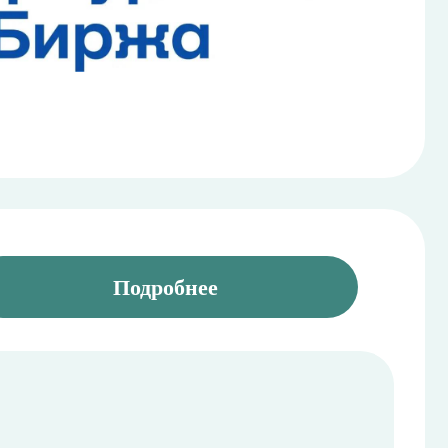
Подробнее
ый М100
й 100, 2,5%, зольный 25° С
ый М100 3,0
ый М40
й Ф5
ой дорожный БНД
й строительный БН