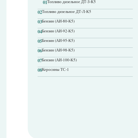
08
Керосины ТС-1
Вознаграждения
Брокера ООО «НК-Востокнефтепродукт», по биржевым операциям
на АО «Санкт-Петербургская Международная Товарно-сырьевая Биржа