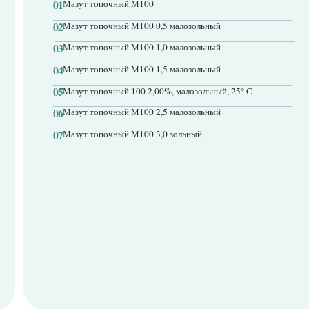
Совокупный ме
2
»