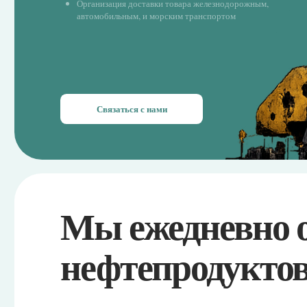
Мы ежедневно ока
нефтепродуктов н
Самовывоз
автотранспортом
Самовывоз автотранспортом
Склад Ноглики (о. Сахалин)
НБ Вольно-Надеждинская (г. Приморский край)
НБ Хабаровска
СН РН-КНПЗ (г. Комсомольск-на-Амуре)
Дунай Терминал (г. Бл