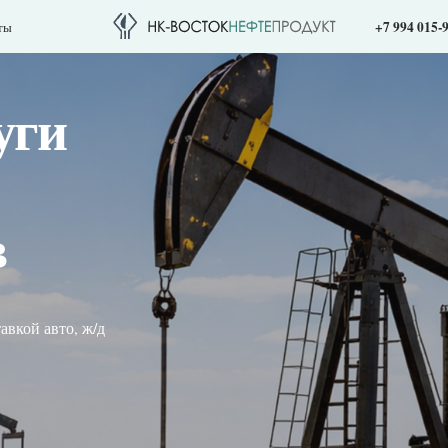
+7 994 015-99-15
nk.vnp
и
то, ж/д