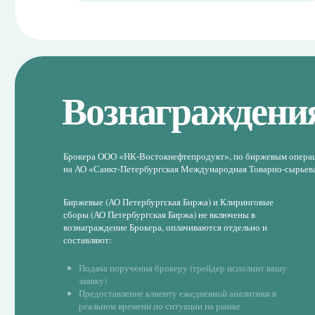
Биржевые (АО Петербургская Биржа) и Клиринговые
сборы (АО Петербургская Биржа) не включены в
вознаграждение Брокера, оплачиваются отдельно и
составляют:
Подача поручения брокеру (трейдер исполнит вашу
заявку)
Предоставление клиенту ежедневной аналитики в
реальном времени по ситуации на рынке
Организация доставки товара железнодорожным,
автомобильным, и морским транспортом
Связаться с нами